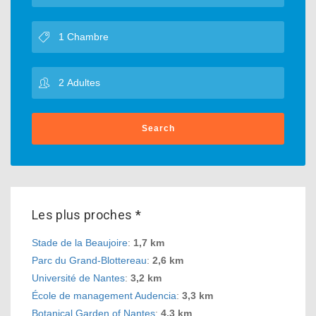
Search
Les plus proches *
Stade de la Beaujoire
:
1,7 km
Parc du Grand-Blottereau
:
2,6 km
Université de Nantes
:
3,2 km
École de management Audencia
:
3,3 km
Botanical Garden of Nantes
:
4,3 km