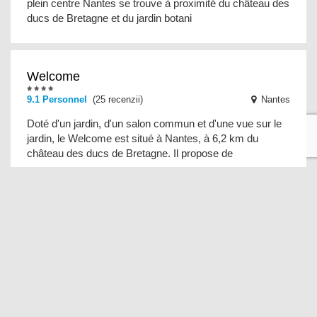
plein centre Nantes se trouve à proximité du château des
ducs de Bretagne et du jardin botani
Welcome
9.1 Personnel
(25 recenzii)
Nantes
Doté d'un jardin, d'un salon commun et d'une vue sur le
jardin, le Welcome est situé à Nantes, à 6,2 km du
château des ducs de Bretagne. Il propose de
Vénus Love Room Jacuzzi en toute intimité
8.4 Personnel
(15 recenzii)
Nantes
Situé à moins de 1,3 km du château des ducs de
Bretagne et à 1,2 km du Lieu Unique, le Vénus Love
Room Jacuzzi en toute intimité dispose d'une connexi