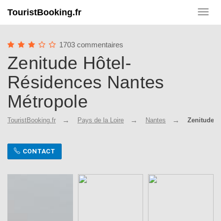
TouristBooking.fr
Toggl
navig
1703 commentaires
Zenitude Hôtel-
Résidences Nantes
Métropole
TouristBooking.fr
Pays de la Loire
Nantes
Zenitude H
CONTACT