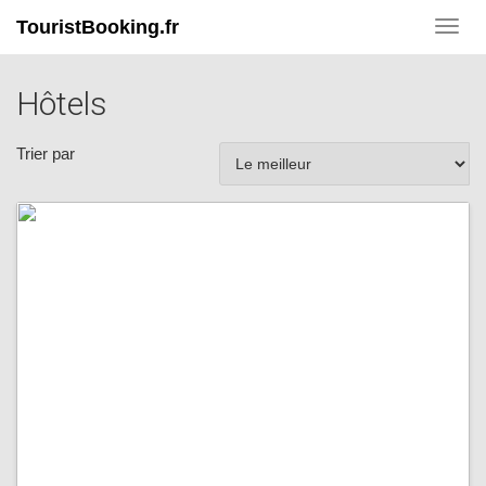
TouristBooking.fr
Toggl
navig
Hôtels
Trier par