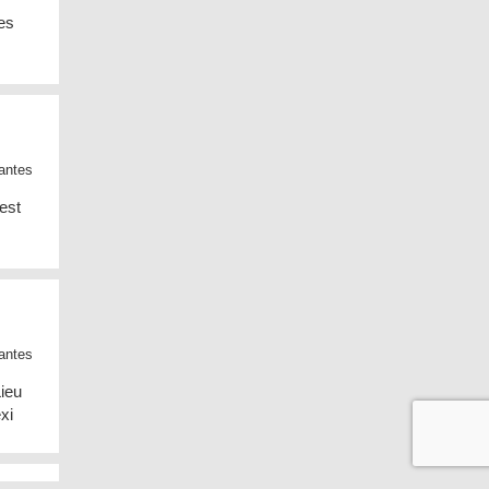
tes
antes
est
antes
Lieu
xi