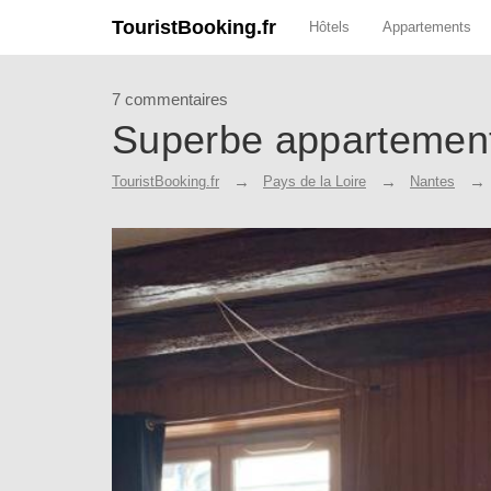
TouristBooking.fr
Hôtels
Appartements
7 commentaires
Superbe appartement
TouristBooking.fr
Pays de la Loire
Nantes