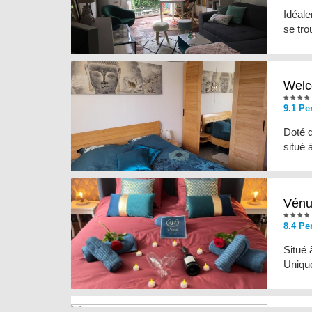
Idéale
se tro
Wel
9.1 Pe
Doté d
situé 
Vénu
8.4 Pe
Situé
Uniqu