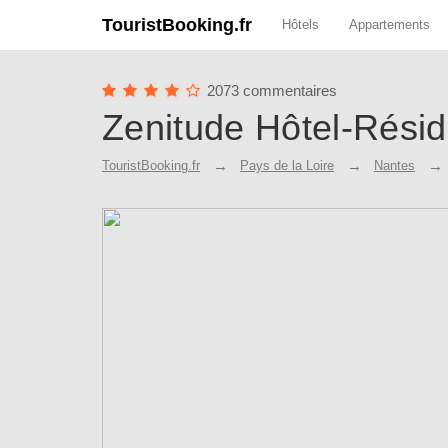
TouristBooking.fr
Hôtels
Appartements
2073 commentaires
Zenitude Hôtel-Résid
TouristBooking.fr
Pays de la Loire
Nantes