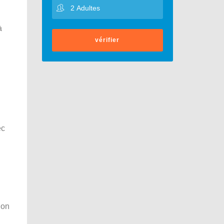
à
vérifier
ec
ion