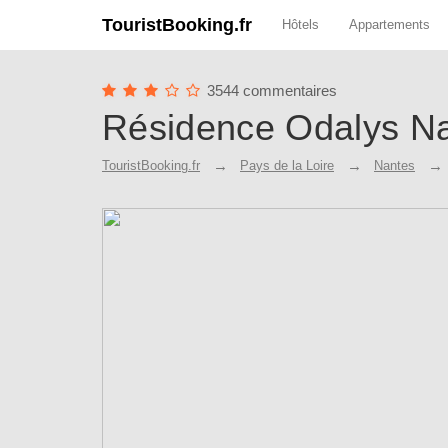
TouristBooking.fr
Hôtels
Appartements
3544 commentaires
Résidence Odalys Na
TouristBooking.fr
Pays de la Loire
Nantes