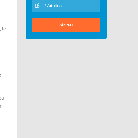
vérifier
 le
e
ou
r