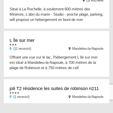
La Rochelle
Situé à La Rochelle, à seulement 600 mètres des
Minimes, L'abri du marin - Studio - proche plage, parking,
wifi propose un hébergement en bord de mer
L île sur mer
6
(11 recenzii)
Mandelieu-la-Napoule
Offrant une vue sur le lac, l'hébergement L île sur mer
est situé à Mandelieu-la-Napoule, à 700 mètres de la
plage de Robinson et à 750 mètres de cell
joli T2 résidence les suites de robinson n211
9
(1 recenzii)
Mandelieu-la-Napoule
Situé à Mandelieu-la-Napoule, à seulement 1,1 km de la
plage de Robinson, le joli T2 résidence les suites de