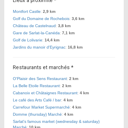
Lieux à proximité *
Montfort Castle
:
2,9 km
Golf du Domaine de Rochebois
:
3,6 km
Château de Castelnaud
:
3,8 km
Gare de Sarlat-la-Canéda
:
7,1 km
Golf de Lolivarie
:
14,4 km
Jardins du manoir d'Eyrignac
:
16,8 km
Restaurants et marchés *
O'Plaisir des Sens Restaurant
:
2 km
La Belle Etoile Restaurant
:
2 km
Cabanoix et Châtaignes Restaurant
:
4 km
Le café des Arts Café / bar
:
4 km
Carrefour Market Supermarché
:
4 km
Domme (thursday) Marché
:
4 km
Sarlat's famous market (wednesday & saturday)
Marché
:
10 km