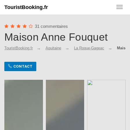
TouristBooking.fr
Toggl
navig
31 commentaires
Maison Anne Fouquet
TouristBooking.fr
Aquitaine
La Roque-Gageac
Maison
CONTACT