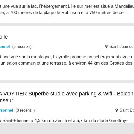
t une vue sur le lac, l'hébergement L île sur mer est situé à Mandelieu
e, à 700 mètres de la plage de Robinson et à 750 mètres de cell
olle
onnel
(5 recenzii)
Saint-Jean-du
nt une vue sur la montagne, L ayrolle propose un hébergement avec u
, un salon commun et une terrasse, à environ 44 km des Grottes des
 VOYTIER Superbe studio avec parking & Wifi - Balcon
nseur
rsonnel
(8 recenzii)
Saint Et
à Saint-Étienne, à 4,9 km du Zénith et à 5,7 km du stade Geoffroy-
ard, le KASA VOYTIER Parking privé & Wifi - Balcon & Ascenseur pr