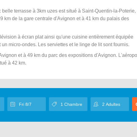
 belle terrasse à 3km uzes est situé à Saint-Quentin-la-Poterie,
9 km de la gare centrale d'Avignon et à 41 km du palais des
vision à écran plat ainsi qu'une cuisine entièrement équipée
t un micro-ondes. Les serviettes et le linge de lit sont fournis.
vignon et à 49 km du parc des expositions d'Avignon. L'aéropo
itué à 42 km.