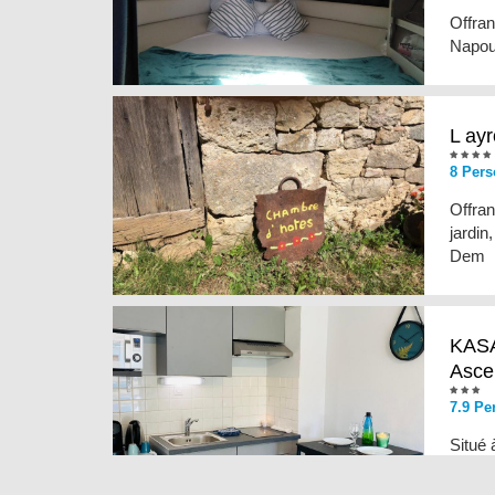
Offran
Napoul
L ayr
8 Pers
Offra
jardin
Dem
KASA
Asce
7.9 Pe
Situé 
Guich