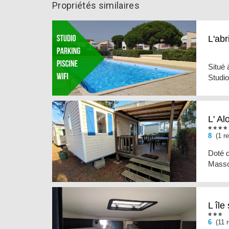
Propriétés similaires
L'abr
Situé 
Studio
L' A
8
(1 re
Doté d
Masson
L île
6
(11 r