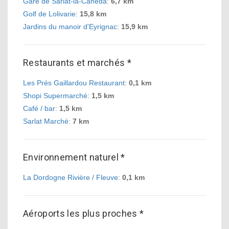
Gare de Sarlat-la-Canéda
:
6,7 km
Golf de Lolivarie
:
15,8 km
Jardins du manoir d'Eyrignac
:
15,9 km
Restaurants et marchés *
Les Prés Gaillardou Restaurant
:
0,1 km
Shopi Supermarché
:
1,5 km
Café / bar
:
1,5 km
Sarlat Marché
:
7 km
Environnement naturel *
La Dordogne Rivière / Fleuve
:
0,1 km
Aéroports les plus proches *