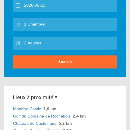
Search
Lieux à proximité *
Montfort Castle
:
1,9 km
Golf du Domaine de Rochebois
:
2,4 km
Château de Castelnaud
:
5,2 km