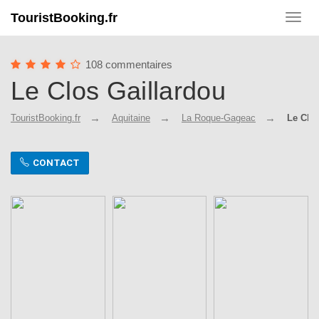
TouristBooking.fr
Toggl
navig
108 commentaires
Le Clos Gaillardou
TouristBooking.fr
Aquitaine
La Roque-Gageac
Le Clo
CONTACT