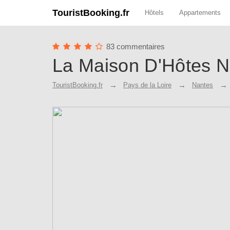
TouristBooking.fr
Hôtels
Appartements
83 commentaires
La Maison D'Hôtes N
TouristBooking.fr
Pays de la Loire
Nantes