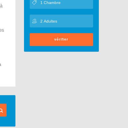
 à
es
vérifier
a