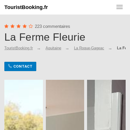
TouristBooking.fr
Toggl
navig
223 commentaires
La Ferme Fleurie
TouristBooking.fr
Aquitaine
La Roque-Gageac
La Fer
CONTACT