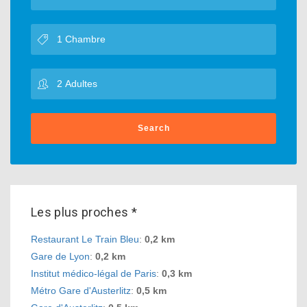
Search
Les plus proches *
Restaurant Le Train Bleu
:
0,2 km
Gare de Lyon
:
0,2 km
Institut médico-légal de Paris
:
0,3 km
Métro Gare d'Austerlitz
:
0,5 km