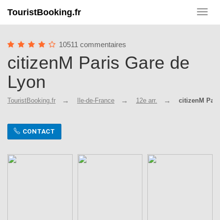
TouristBooking.fr
Toggl
navig
10511 commentaires
citizenM Paris Gare de
Lyon
TouristBooking.fr
Ile-de-France
12e arr.
citizenM Par
CONTACT