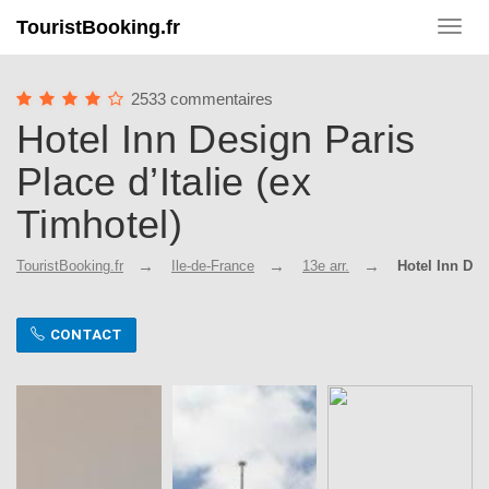
TouristBooking.fr
Toggl
navig
2533 commentaires
Hotel Inn Design Paris
Place d’Italie (ex
Timhotel)
TouristBooking.fr
Ile-de-France
13e arr.
Hotel Inn Des
CONTACT