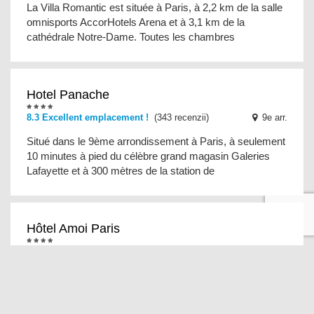
La Villa Romantic est située à Paris, à 2,2 km de la salle
omnisports AccorHotels Arena et à 3,1 km de la
cathédrale Notre-Dame. Toutes les chambres
Hotel Panache
8.3 Excellent emplacement !
(343 recenzii)
9e arr.
Situé dans le 9ème arrondissement à Paris, à seulement
10 minutes à pied du célèbre grand magasin Galeries
Lafayette et à 300 mètres de la station de
Hôtel Amoi Paris
8.9 Personnel
(492 recenzii)
10e arr.
Situé à Paris, à moins de 1 km de la station de métro
Gare de l'Est, l'Hôtel Amoi Paris propose un salon
commun, des chambres non-fumeurs, une connexi