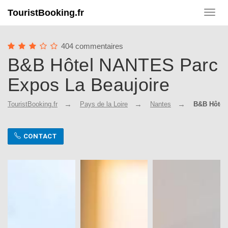
TouristBooking.fr
Toggl
navig
404 commentaires
B&B Hôtel NANTES Parc
Expos La Beaujoire
TouristBooking.fr
Pays de la Loire
Nantes
B&B Hôtel
CONTACT