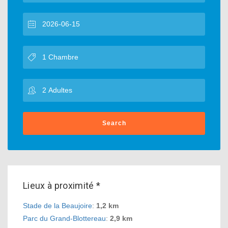
Search
Lieux à proximité *
Stade de la Beaujoire
:
1,2 km
Parc du Grand-Blottereau
:
2,9 km