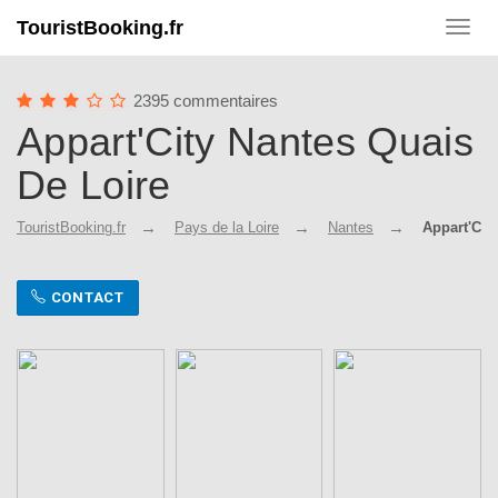
TouristBooking.fr
Toggl
navig
2395 commentaires
Appart'City Nantes Quais
De Loire
TouristBooking.fr
Pays de la Loire
Nantes
Appart'Cit
CONTACT