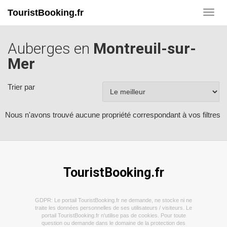
TouristBooking.fr
Toggl
navig
Auberges en
Montreuil-sur-
Mer
Trier par
Nous n'avons trouvé aucune propriété correspondant à vos filtres
TouristBooking.fr
GDPR: Le portail TouristBooking.fr ne demande, ne stocke ni ne
traite les données personnelles de ses utilisateurs / visiteurs. Le
portail TouristBooking.fr n'utilise pas de cookies. Pour toute
question ou demande dans le domaine de la protection des