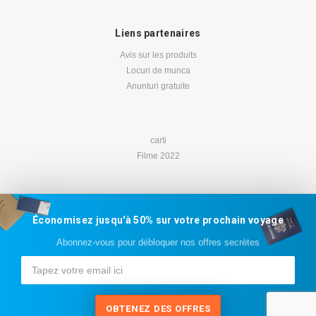
Liens partenaires
Avis sur les produits
Locuri de munca
Anunturi gratuite
carti
Filme 2022
Économisez jusqu'à 50% sur votre prochain voyage
Abonnez-vous pour débloquer nos offres secrètes
OBTENEZ DES OFFRES