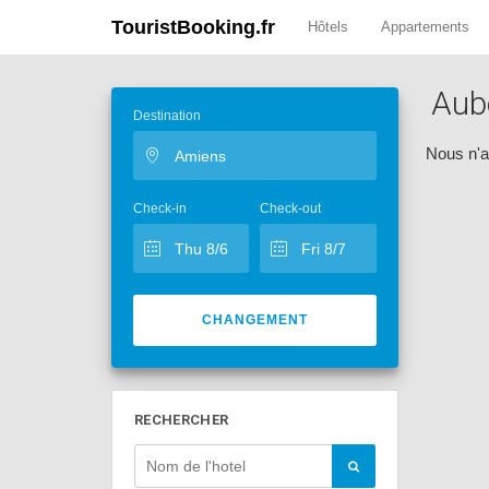
TouristBooking.fr
Hôtels
Appartements
Aub
Destination
Nous n'a
Check-in
Check-out
CHANGEMENT
RECHERCHER