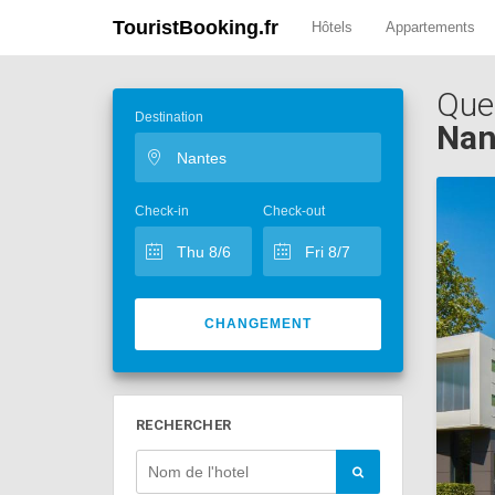
TouristBooking.fr
Hôtels
Appartements
Que
Destination
Nan
Check-in
Check-out
CHANGEMENT
RECHERCHER