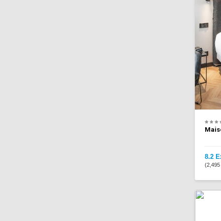
Mais
8.2 E
(2,495