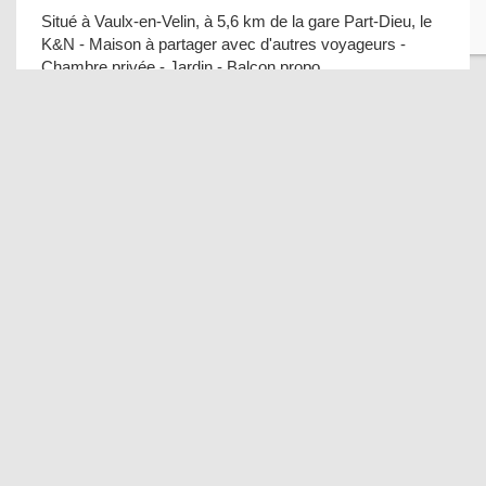
Situé à Vaulx-en-Velin, à 5,6 km de la gare Part-Dieu, le
K&N - Maison à partager avec d'autres voyageurs -
Chambre privée - Jardin - Balcon propo
Jolie maison ancienne adaptée aux grands
groupes - Maison Peyri
France
Située à Léogeats, la Jolie maison ancienne adaptée aux
grands groupes - Maison Peyri dispose d'une terrasse.
Vous séjournerez à 47 km de Saint-Émilio
Joli T2 avec parking à deux pas du centre ville
historique
10 Personnel
(1 recenzii)
Aix-en-Provence
Doté d'une terrasse, le Joli T2 avec parking à deux pas