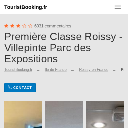
TouristBooking.fr
Toggl
navig
6031 commentaires
Première Classe Roissy -
Villepinte Parc des
Expositions
TouristBooking.fr
Ile-de-France
Roissy-en-France
Pre
CONTACT