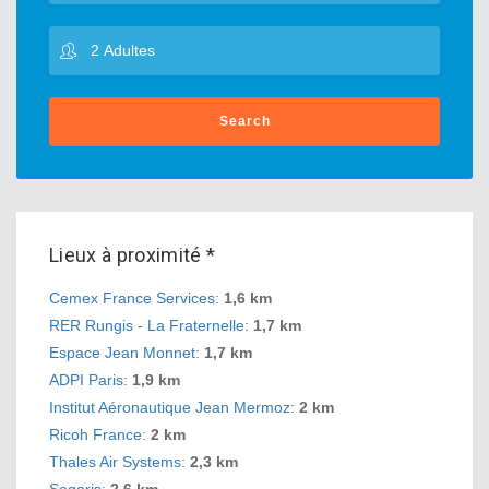
Search
Lieux à proximité *
Cemex France Services
:
1,6 km
RER Rungis - La Fraternelle
:
1,7 km
Espace Jean Monnet
:
1,7 km
ADPI Paris
:
1,9 km
Institut Aéronautique Jean Mermoz
:
2 km
Ricoh France
:
2 km
Thales Air Systems
:
2,3 km