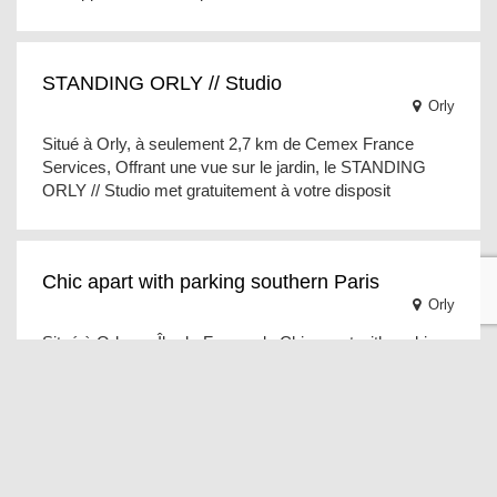
STANDING ORLY // Studio
Orly
Situé à Orly, à seulement 2,7 km de Cemex France
Services, Offrant une vue sur le jardin, le STANDING
ORLY // Studio met gratuitement à votre disposit
Chic apart with parking southern Paris
Orly
Situé à Orly, en Île-de-France, le Chic apart with parking
south Paris dispose d'un balcon. Cet hébergement
climatisé se trouve à 3,8 km de Cemex Fran
Chic apart with parking Southern Paris