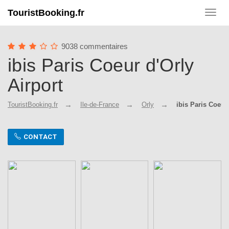
TouristBooking.fr
Toggl
navig
9038 commentaires
ibis Paris Coeur d'Orly
Airport
TouristBooking.fr
Ile-de-France
Orly
ibis Paris Coeur
CONTACT