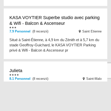
KASA VOYTIER Superbe studio avec parking
& Wifi - Balcon & Ascenseur
7.9 Personnel
(8 recenzii)
Saint Etienne
Situé à Saint-Étienne, à 4,9 km du Zénith et à 5,7 km du
stade Geoffroy-Guichard, le KASA VOYTIER Parking
privé & Wifi - Balcon & Ascenseur pr
Julieta
8.1 Personnel
(8 recenzii)
Saint-Malo
Doté d'un jardin et d'une terrasse, le Julieta propose un
hébergement à Saint-Malo avec une connexion Wi-Fi
gratuite et une vue sur le jardin. Cette m