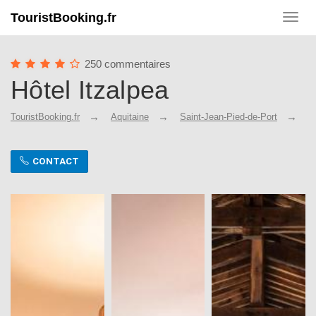
TouristBooking.fr
Toggl
navig
250 commentaires
Hôtel Itzalpea
TouristBooking.fr
Aquitaine
Saint-Jean-Pied-de-Port
H
CONTACT