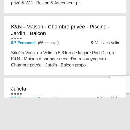
privé & Wifi - Balcon & Ascenseur pr
K&N - Maison - Chambre privée - Piscine -
Jardin - Balcon
8.7 Personnel
(66 recenzii)
Vaulx-en-Velin
Situé à Vaulx-en-Velin, à 5,6 km de la gare Part-Dieu, le
K&N - Maison à partager avec d'autres voyageurs -
Chambre privée - Jardin - Balcon propo
Julieta
8.1 Personnel
(8 recenzii)
Saint-Malo
Doté d'un jardin et d'une terrasse, le Julieta propose un
hébergement à Saint-Malo avec une connexion Wi-Fi
gratuite et une vue sur le jardin. Cette m