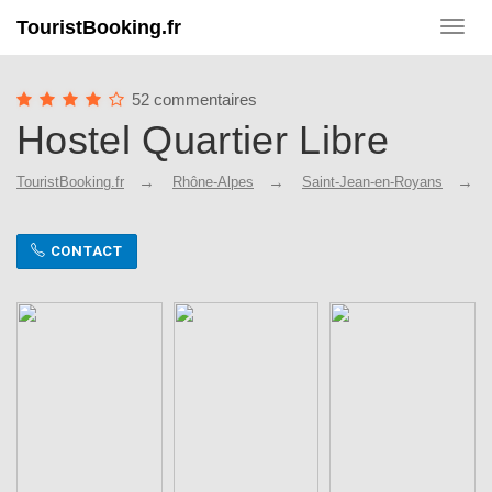
TouristBooking.fr
Toggl
navig
52 commentaires
Hostel Quartier Libre
TouristBooking.fr
Rhône-Alpes
Saint-Jean-en-Royans
CONTACT