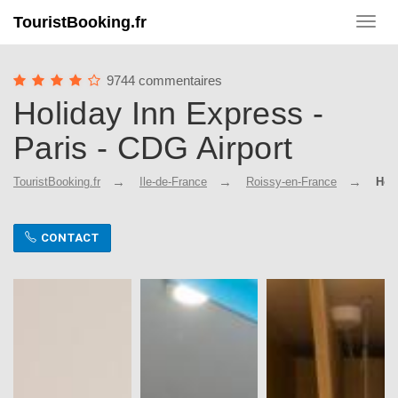
TouristBooking.fr
Toggl
navig
9744 commentaires
Holiday Inn Express -
Paris - CDG Airport
TouristBooking.fr
Ile-de-France
Roissy-en-France
Holi
CONTACT