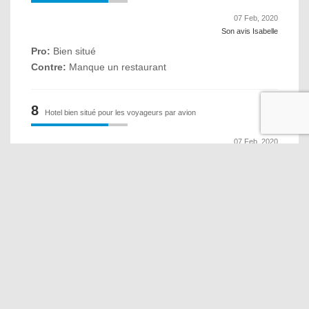
07 Feb, 2020
Son avis Isabelle
Pro:
Bien situé
Contre:
Manque un restaurant
8
Hotel bien situé pour les voyageurs par avion
07 Feb, 2020
Son avis Roroplouf
Pro:
Petit déjeuner assez désagréable car les clients
étaient obligés de solliciter le personnel pour obtenir soit
tasses ou couverts ainsi que pain ou viennoiseries. Il
m'a été répondu qu'il y avait beaucoup de monde !!!!!
Contre:
Un accueil du personnel un peu plus souriant
8.3
Pas de resto