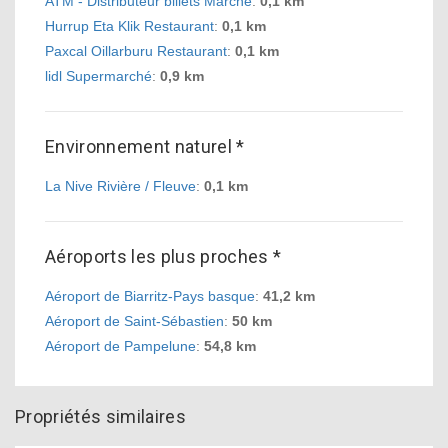
ATM - Distributeur billets Marché
:
0,1 km
Hurrup Eta Klik Restaurant
:
0,1 km
Paxcal Oillarburu Restaurant
:
0,1 km
lidl Supermarché
:
0,9 km
Environnement naturel *
La Nive Rivière / Fleuve
:
0,1 km
Aéroports les plus proches *
Aéroport de Biarritz-Pays basque
:
41,2 km
Aéroport de Saint-Sébastien
:
50 km
Aéroport de Pampelune
:
54,8 km
Propriétés similaires