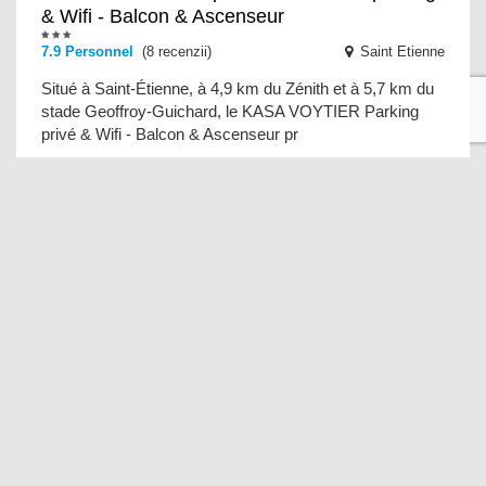
& Wifi - Balcon & Ascenseur
7.9 Personnel
(8 recenzii)
Saint Etienne
Situé à Saint-Étienne, à 4,9 km du Zénith et à 5,7 km du
stade Geoffroy-Guichard, le KASA VOYTIER Parking
privé & Wifi - Balcon & Ascenseur pr
Julieta
8.1 Personnel
(8 recenzii)
Saint-Malo
Doté d'un jardin et d'une terrasse, le Julieta propose un
hébergement à Saint-Malo avec une connexion Wi-Fi
gratuite et une vue sur le jardin. Cette m
Jonc de Mer
9.2
(9 recenzii)
Saint-Cast-le-Guildo