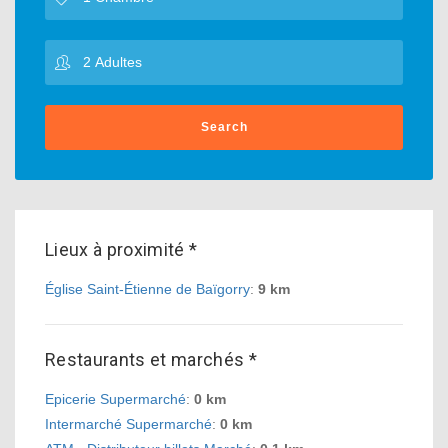
Search
Lieux à proximité *
Église Saint-Étienne de Baïgorry
:
9 km
Restaurants et marchés *
Epicerie Supermarché
:
0 km
Intermarché Supermarché
:
0 km