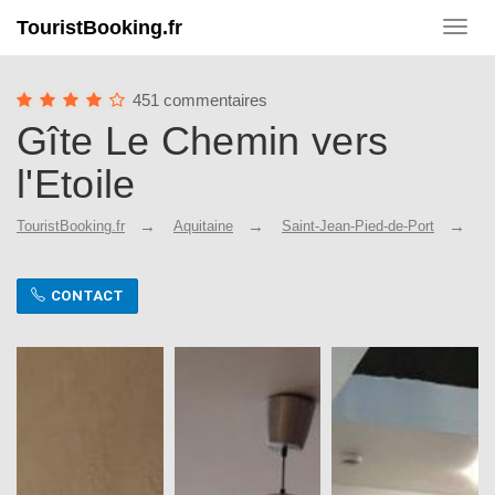
TouristBooking.fr
Toggl
navig
451 commentaires
Gîte Le Chemin vers
l'Etoile
TouristBooking.fr
Aquitaine
Saint-Jean-Pied-de-Port
G
CONTACT