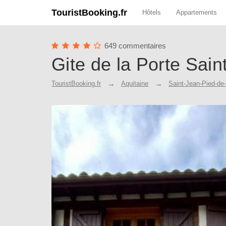
TouristBooking.fr
Hôtels
Appartements
649 commentaires
Gite de la Porte Sain
TouristBooking.fr
Aquitaine
Saint-Jean-Pied-de-