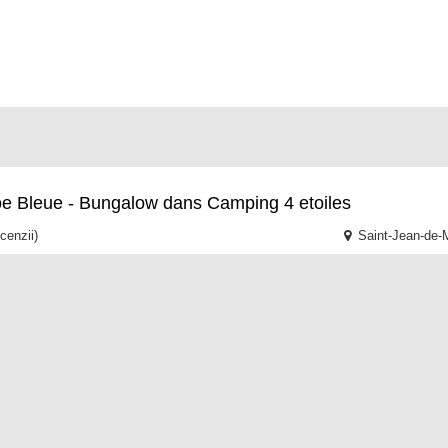
loe Bleue - Bungalow dans Camping 4 etoiles
cenzii)
Saint-Jean-de-
'une piscine extérieure, l'établissement L Aloe Bleu - Camping du Boi
 est situé à Saint-Jean-de-Monts, à 49 km de la gare de Pornic, à 5
olle
onnel
(5 recenzii)
Saint-Jean-du
nt une vue sur la montagne, L ayrolle propose un hébergement avec u