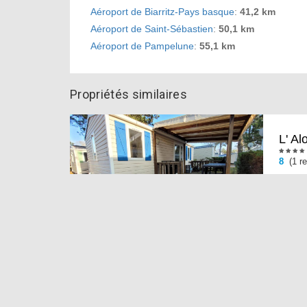
Aéroport de Biarritz-Pays basque
:
41,2 km
Aéroport de Saint-Sébastien
:
50,1 km
Aéroport de Pampelune
:
55,1 km
Propriétés similaires
L' A
8
(1 re
Doté d
Masson
L ayr
8 Pers
Offra