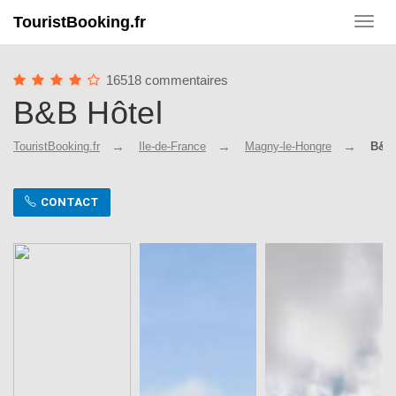
TouristBooking.fr
Toggl
navig
16518 commentaires
B&B Hôtel
TouristBooking.fr
Ile-de-France
Magny-le-Hongre
B&B 
CONTACT