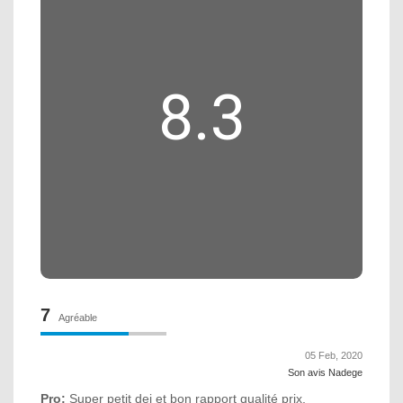
8.3
7
Agréable
05 Feb, 2020
Son avis Nadege
Pro:
Super petit dej et bon rapport qualité prix,