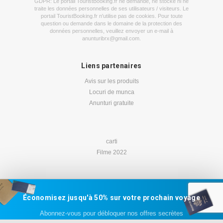
GDPR: Le portail TouristBooking.fr ne demande, ne stocke ni ne
traite les données personnelles de ses utilisateurs / visiteurs. Le
portail TouristBooking.fr n'utilise pas de cookies. Pour toute
question ou demande dans le domaine de la protection des
données personnelles, veuillez envoyer un e-mail à
anunturibrx@gmail.com
.
Liens partenaires
Avis sur les produits
Locuri de munca
Anunturi gratuite
carti
Filme 2022
Économisez jusqu'à 50% sur votre prochain voyage
Abonnez-vous pour débloquer nos offres secrètes