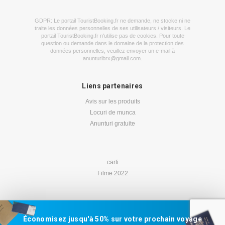
GDPR: Le portail TouristBooking.fr ne demande, ne stocke ni ne
traite les données personnelles de ses utilisateurs / visiteurs. Le
portail TouristBooking.fr n'utilise pas de cookies. Pour toute
question ou demande dans le domaine de la protection des
données personnelles, veuillez envoyer un e-mail à
anunturibrx@gmail.com
.
Liens partenaires
Avis sur les produits
Locuri de munca
Anunturi gratuite
carti
Filme 2022
Économisez jusqu'à 50% sur votre prochain voyage