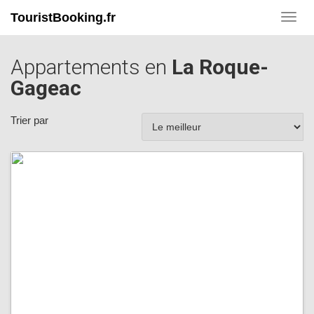
TouristBooking.fr
Toggl
navig
Appartements en
La Roque-
Gageac
Trier par