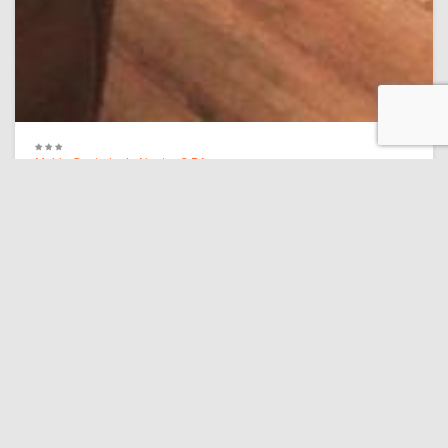
Mairie Centrale de Nantes
2,5 km
CosyHome Nantes Apartment
7.8 Connexion Wi-Fi gratuite
(67 commentaires)