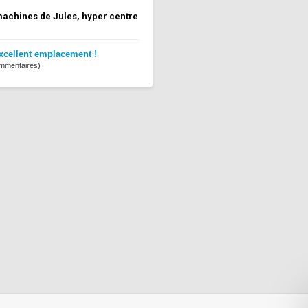
achines de Jules, hyper centre
xcellent emplacement !
mmentaires)