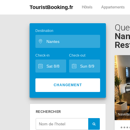
TouristBooking.fr
Hôtels
Appartements
Que
Destination
Nan
Res
Check-in
Check-out
CHANGEMENT
RECHERCHER
Navette