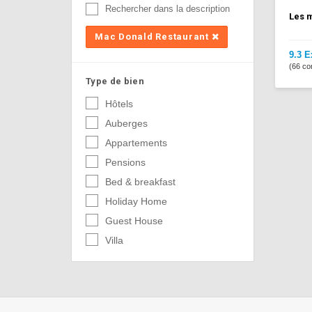
Rechercher dans la description
Les m
Mac Donald Restaurant
9.3 E
(66 co
Type de bien
Hôtels
Auberges
Appartements
Pensions
Bed & breakfast
Holiday Home
Guest House
Villa