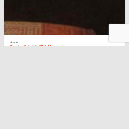
Eurofins Scientific SE
4,4 km
Quick Palace Nantes La Beaujoire
6.3 Situation géographique
(1,061 commentaires)