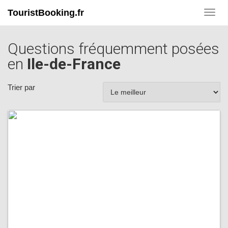
TouristBooking.fr
Toggl
navig
Questions fréquemment posées
en
Ile-de-France
Trier par